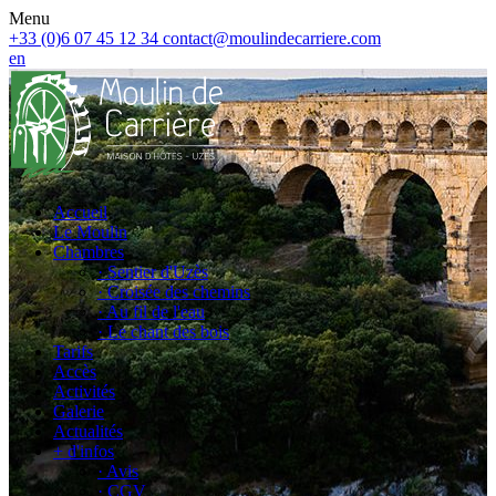
Menu
+33 (0)6 07 45 12 34
contact@moulindecarriere.com
en
Accueil
Le Moulin
Chambres
· Sentier d'Uzès
· Croisée des chemins
· Au fil de l'eau
· Le chant des bois
Tarifs
Accès
Activités
Galerie
Actualités
+ d'infos
· Avis
· CGV