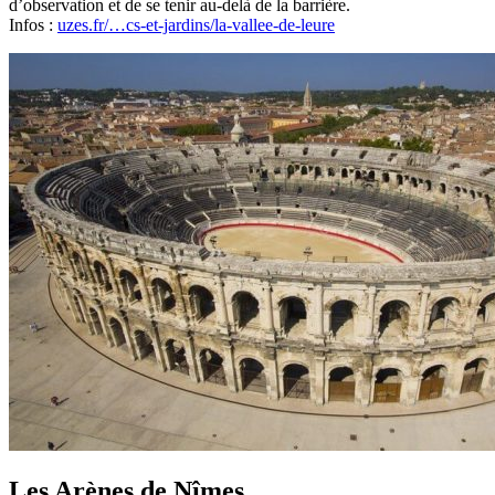
d’observation et de se tenir au-delà de la barrière.
Infos :
uzes.fr/…cs-et-jardins/la-vallee-de-leure
Les Arènes de Nîmes