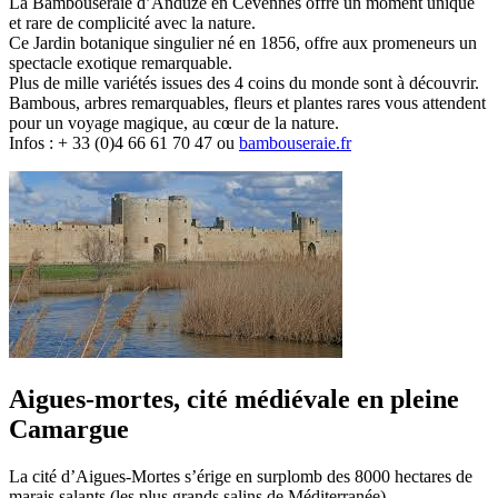
La Bambouseraie d’Anduze en Cévennes offre un moment unique
et rare de complicité avec la nature.
Ce Jardin botanique singulier né en 1856, offre aux promeneurs un
spectacle exotique remarquable.
Plus de mille variétés issues des 4 coins du monde sont à découvrir.
Bambous, arbres remarquables, fleurs et plantes rares vous attendent
pour un voyage magique, au cœur de la nature.
Infos : + 33 (0)4 66 61 70 47 ou
bambouseraie.fr
Aigues-mortes, cité médiévale en pleine
Camargue
La cité d’Aigues-Mortes s’érige en surplomb des 8000 hectares de
marais salants (les plus grands salins de Méditerranée).